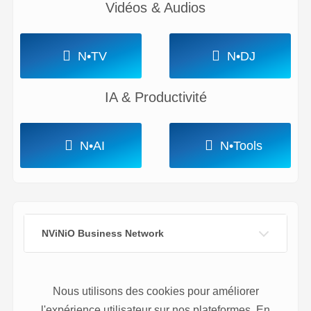
Vidéos & Audios
N•TV
N•DJ
IA & Productivité
N•AI
N•Tools
NViNiO Business Network
Nous utilisons des cookies pour améliorer
l'expérience utilisateur sur nos plateformes. En